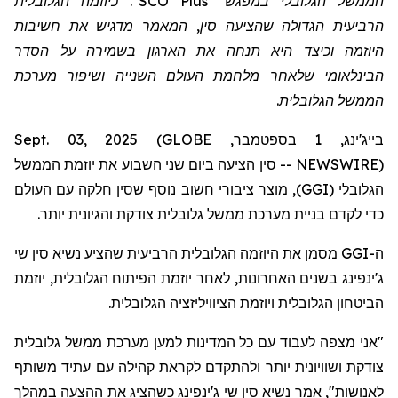
הממשל הגלובלי במפגש "SCO Plus". כיוזמה הגלובלית
הרביעית הגדולה שהציעה סין, המאמר מדגיש את חשיבות
היוזמה וכיצד היא תנחה את הארגון בשמירה על הסדר
הבינלאומי שלאחר מלחמת העולם השנייה ושיפור מערכת
הממשל הגלובלית.
בייג'ינג, 1 בספטמבר, Sept. 03, 2025 (GLOBE
NEWSWIRE) -- סין הציעה ביום שני השבוע את יוזמת הממשל
הגלובלי (GGI), מוצר ציבורי חשוב נוסף שסין חלקה עם העולם
כדי לקדם בניית מערכת ממשל גלובלית צודקת והגיונית יותר.
ה-GGI מסמן את היוזמה הגלובלית הרביעית שהציע נשיא סין שי
ג'ינפינג בשנים האחרונות, לאחר יוזמת הפיתוח הגלובלית, יוזמת
הביטחון הגלובלית ויוזמת הציוויליזציה הגלובלית.
"אני מצפה לעבוד עם כל המדינות למען מערכת ממשל גלובלית
צודקת ושוויונית יותר ולהתקדם לקראת קהילה עם עתיד משותף
לאנושות", אמר נשיא סין שי ג'ינפינג כשהציג את ההצעה במהלך