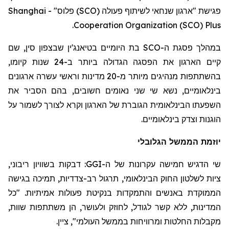
פגישת "ארגון שנחאי לשיתוף פעולה (SCO) פלוס" -
Shanghai
.
Cooperation Organization (SCO) Plus
במהלך פסגת ה-SCO בת היומיים בטיאנג'ין שבצפון סין, שם
קיים הארגון את הפסגה הגדולה ביותר ב-24 שנות קיומו,
בהשתתפות מנהיגים מיותר מ-20 מדינות וראשי עשרה ארגונים
בינלאומיים, נשא שי שני נאומים חשובים, בהם הסביר את
השפעתו הבינלאומית הגוברת של הארגון וקרא לצורך לשמור על
הוגנות וצדק בינלאומיים.
יוזמת הממשל הגלובלי
שי הדגיש חמישה עקרונות של ה-GGI: דבקות בשוויון ריבוני,
ציות לשלטון החוק הבינלאומי, תרגול רב-צדדיות, תמיכה בגישה
הממוקדת באנשים והתמקדות בנקיטת פעולות אמיתיות. "כל
המדינות, ללא קשר לגודל, לחוזק ולעושר, הן משתתפות שוות,
מקבלות החלטות ומרוויחות בממשל העולמי", ציין.