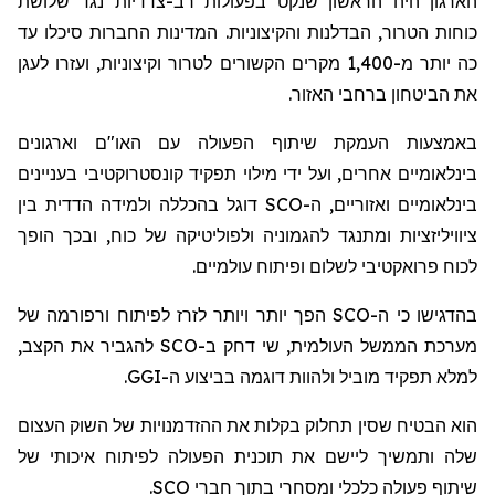
הארגון היה הראשון שנקט בפעולות רב-צדדיות נגד שלושת
כוחות הטרור, הבדלנות והקיצוניות. המדינות החברות סיכלו עד
כה יותר מ-1,400 מקרים הקשורים לטרור וקיצוניות, ועזרו לעגן
את הביטחון ברחבי האזור.
באמצעות העמקת שיתוף הפעולה עם האו"ם וארגונים
בינלאומיים אחרים, ועל ידי מילוי תפקיד קונסטרוקטיבי בעניינים
בינלאומיים ואזוריים, ה-SCO דוגל בהכללה ולמידה הדדית בין
ציוויליזציות ומתנגד להגמוניה ולפוליטיקה של כוח, ובכך הופך
לכוח פרואקטיבי לשלום ופיתוח עולמיים.
בהדגישו כי ה-SCO הפך יותר ויותר לזרז לפיתוח ורפורמה של
מערכת הממשל העולמית, שי דחק ב-SCO להגביר את הקצב,
למלא תפקיד מוביל ולהוות דוגמה בביצוע ה-GGI.
הוא הבטיח שסין תחלוק בקלות את ההזדמנויות של השוק העצום
שלה ותמשיך ליישם את תוכנית הפעולה לפיתוח איכותי של
שיתוף פעולה כלכלי ומסחרי בתוך חברי SCO.