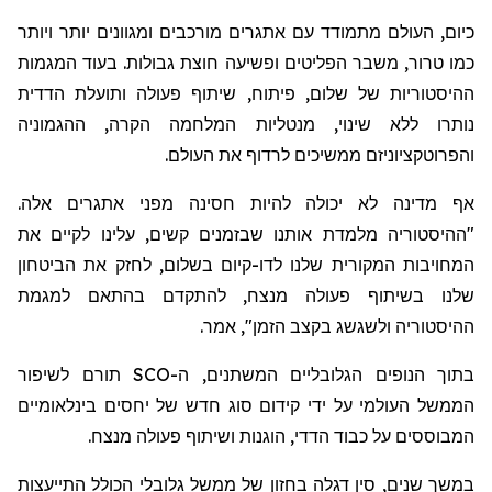
כיום, העולם מתמודד עם אתגרים מורכבים ומגוונים יותר ויותר
כמו טרור, משבר הפליטים ופשיעה חוצת גבולות. בעוד המגמות
ההיסטוריות של שלום, פיתוח, שיתוף פעולה ותועלת הדדית
נותרו ללא שינוי, מנטליות המלחמה הקרה, ההגמוניה
והפרוטקציוניזם ממשיכים לרדוף את העולם.
אף מדינה לא יכולה להיות חסינה מפני אתגרים אלה.
"ההיסטוריה מלמדת אותנו שבזמנים קשים, עלינו לקיים את
המחויבות המקורית שלנו לדו-קיום בשלום, לחזק את הביטחון
שלנו בשיתוף פעולה מנצח, להתקדם בהתאם למגמת
ההיסטוריה ולשגשג בקצב הזמן", אמר.
בתוך הנופים הגלובליים המשתנים, ה-SCO תורם לשיפור
הממשל העולמי על ידי קידום סוג חדש של יחסים בינלאומיים
המבוססים על כבוד הדדי, הוגנות ושיתוף פעולה מנצח.
במשך שנים, סין דגלה בחזון של ממשל גלובלי הכולל התייעצות