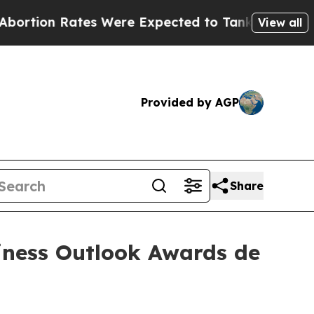
on Rates Were Expected to Tank After Roe v. W
View all
Provided by AGP
Share
iness Outlook Awards de