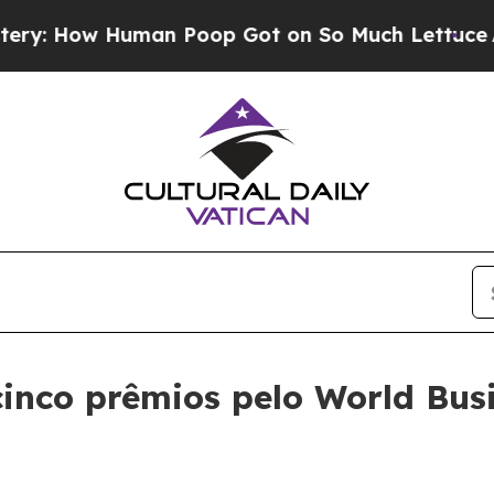
 How Human Poop Got on So Much Lettuce
Aborti
nco prêmios pelo World Bus