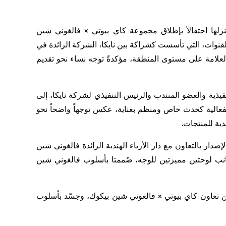
زلها
احتفالاً
بإطلاق
مجموعة
كاي
بيوتي
×
فالغوني
شين
لقنوات،
التي
تأسست
كشراكة
بين
نايكا
،
الشركة
الرائدة
في
لعلامة
على
مستوى
المنطقة،
مؤكدةً
توجه
نساء
نحو
تقديم
فيذية والعضو المنتدب والرئيس التنفيذي لشركة
نايكا
، إلى
عالية كحدث خاص ومنظم بعناية، عكس توجهاً واضحاً نحو
دية للمنتجات.
دار بالتعاون مع دار الأزياء الهندية الرائدة
فالغوني
شين
انب لوحتين مميزتين للوجه، صُممتا بأسلوب
فالغوني
شين
 تعاون كاي بيوتي ×
فالغوني
شين
بيكوك
، وجسّد بأسلوب