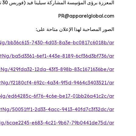
المعززة برؤى المؤسِسة المشاركة سيلينا فيد (فوربس 30 تحت 30)، هي شهادة على التزامنا بتقديم الأفضل في صيحات الجمال العالمي.
PR@apparelglobal.com
الصور المصاحبة لهذا الإعلان متاحة على:
Ng/bb36c615-7430-4d03-8a3e-bc0817c6018b/ar
Ng/ba5d3361-6ef1-443e-8189-6cf36d3bf736/ar
Ng/429fda32-12da-43f3-898b-83c1671636be/ar
Ng/f2180cf4-692c-4a34-9f5d-9464c3403521/ar
Ng/ed64285c-6f76-4c6e-be17-01bb26a41c2c/ar
Ng/50051ff1-2d33-4acc-9413-40fd7c3f32dc/ar
Ng/6cae2245-e683-4c21-9b67-79b0441de75d/ar