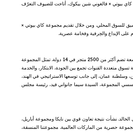
 كاي بيوتي ×
فالغوني
شين
بيكوك
، أتاحت للضيوف التعرّف
ميق للسوق المحلي. ومن خلال تقديم مجموعة كاي بيوتي ×
 على الإبداع والحِرفية وفخامة عصرية
.
عة
تضم
أكثر
من
2500
متجر
في
14
دولة
.
تمثل
المجموعة
ة
تسوق
متعددة
القنوات
تجمع
بين
الجودة،
الابتكار،
والخدمة
ن،
وسلطنة
عمان،
إلى
جانب
توسعها
الاستراتيجي
في
الهند،
سسي
المجموعة،
السيدة
سيما
جانواني
فيد،
رئيسة
مجلس
 الخالد. نشأت نتيجة تعاون قوي بين
نايكا
ومجموعة
أباريل
،
جموعة حصرية من الماركات العالمية. مجموعتنا المنسقة،