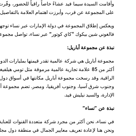
وأقامت السيدة سيما فيد عشاءً خاصاً راقياً للحضور، وفّرت
على المجموعة عن قرب، وأبرزت اهتمام العلامة بالتفاصيل وجو
ويعكس إطلاق المجموعة في دولة الإمارات عبر نساء توجها
فالغوني
شين
بيكوك
“كاي كوتور” عبر نساء، تواصل مجموع
نبذة
عن
مجموعة
أباريل
:
مجموعة
أباريل
هي
شركة
عالمية
تقدر
قيمتها
بمليارات
الدو
أكثر
من
85
علامة
تجارية
عالمية
مرموقة
مثل
تومي
هيلفيغ
الراقية
.
وقد
رسخت
مجموعة
أباريل
مكانتها
في
أسواق
دول
وجنوب
شرق
آسيا،
وجنوب
أفريقيا،
ومصر
.
تضم
مجموعة
أ
الإدارة،
والسيد
نيليش
فيد
.
نبذة عن "نساء"
في نساء، نحن أكثر من مجرد شركة متعددة القنوات للعناية 
ونحن هنا لإعادة تعريف معايير الجمال في منطقة دول مجل