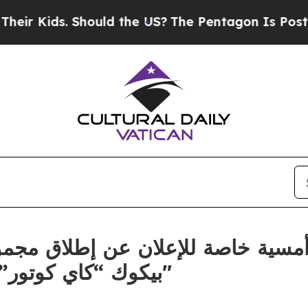
ould the US?
The Pentagon Is Posting Cryptic Bib
مسية خاصة للإعلان عن إطلاق مجمو
بيكوك “كاي كوتور” في الإمارات عبر علامة "نساء"