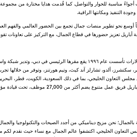
 أجواءً مناسبة للحوار والتواصل. كما قُدمت هدايا مختارة من مجموعة
دة التنفيذ ومكانتها الراقية.
ً أوسع نحو تطوير منصات جمال تجمع بين الحضور العالمي والفهم الع
ة
أباريل
تعزيز حضورها في قطاع الجمال، مع التركيز على
تعاونات
تقوم
لارات
تأسست
عام
١٩٩٦
يقع
مقرها
الرئيسي
في
دبي،
وتدير
شبكة
واس
ر
،
سكتشرز
،
ألدو
،
تشارلز
آند
كيث،
وتيم
هورتنز
،
وتوفر
من
خلالها
تجرب
مجلس
التعاون
الخليجي،
بما
في
ذلك
السعودية،
الكويت،
قطر،
البحري
باريل
فريق
عمل
متنوع
يضم
أكثر
من
27,000
موظف،
تحت
قيادة
مؤ
بالجمال؛ نحن مزيج ديناميكي من أجدد الصيحات والتكنولوجيا والجمال
س التعاون الخليجي
.
اكتشفوا عالم الجمال مع نساء حيث نقدم لكم م