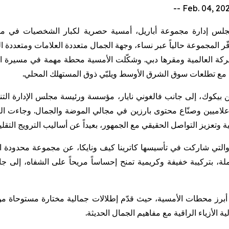
جلس
إدارة
مجموعة
أباريل
،
أمسية
حصرية
لكبار
الشخصيات
في
من
ّر
المجموعة
حالياً
عبر
نساء،
وجهة
الجمال
متعددة
العلامات
ومتعددة
ا
ركة
العالمية
ومقرها
دبي
.
وشكّلت
الأمسية
محطة
مهمة
في
مسيرة
ا
مع
تطلعات
سوق
الشرق
الأوسط
ويلبّي
ذوق
المستهلك
المحلي
.
ن
بيكوك
، إلى جانب
فالغوني
نايار
، مؤسسة ورئيسة مجلس الإدارة التن
ميين وصنّاع محتوى بارزين في مجالي الموضة والجمال. وجاءت الف
ة وتعزيز التواصل الحقيقي مع الجمهور، بعيداً عن أساليب الترويج التقلي
والتي شاركت في تأسيسها كاترينا كيف
ونايكا
، عن مجموعة محدودة الإص
وكريمية
تمنح إحساساً مريحاً على الشفاه، إلى ج
رز محطات الأمسية، حيث قدّم إطلالات جمالية مختارة مستوحاة من
 الأزياء الراقية مع مفاهيم الجمال الحديثة.