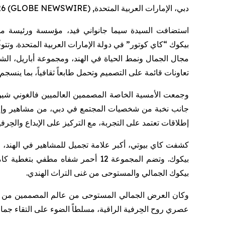
دبي، الإمارات العربية المتحدة, Feb. 04, 2026 (GLOBE NEWSWIRE) --
استضافت
السيدة
سيما
جانواني
فيد،
مؤسسة
ورئيسة
م
بيكوك
“
كاي
كوتور
”
في
دولة
الإمارات
العربية
المتحدة
.
وتتوف
مجال
الجمال
ونمط
الحياة
في
الهند،
ومجموعة
أباريل
،
الش
تعاونات
قائمة
على
التصميم
وتحمل
طابعاً
ثقافياً،
بما
ينسجم
وجمعت الأمسية الخاصة المصممين العالميين
فالغوني
شي
جانب نخبة من شخصيات المجتمع في دبي، من مشاهير وإعلا
إطلاقات تعتمد على التجربة، مع التركيز على الإبداع والحِرفي
كشفت كاي بيوتي، أكبر علامة تجميل للمشاهير في الهند، 
بيكوك
. وتضم المجموعة 12 أحمر شفاه مطفي بتغطية كاملة، بتركيبة خفيفة
بيكوك
الجمالي والمستوحى من غنى التراث الهندي.
وكان العرض الجمالي المستوحى من عالم المصممين من أب
عصري روح الحِرفية الراقية، مسلطاً الضوء على التقاء جمالية