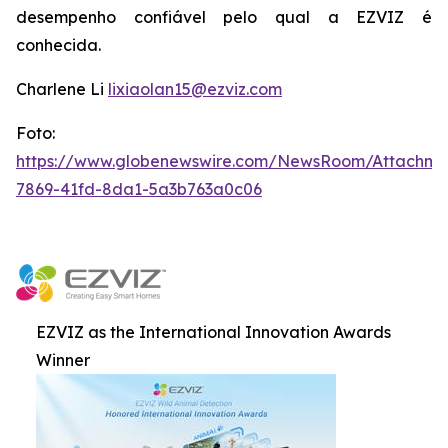
desempenho confiável pelo qual a EZVIZ é
conhecida.
Charlene Li
lixiaolan15@ezviz.com
Foto:
https://www.globenewswire.com/NewsRoom/Attachme
7869-41fd-8da1-5a3b763a0c06
EZVIZ as the International Innovation Awards
Winner