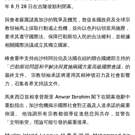
年 8 月 28 日在吉隆坡順利閉幕。
與會者嚴厲譴責加沙的戰爭及饑荒，敦促各國政府及全球宗
教領袖馬上採取行動遏止危機，並向以色列佔領當局施壓，
要求其遵守國際法、保障巴勒斯坦人民的合法權利，並根據
相關國際決議成立其獨立國家。
峰會重申支持由沙特阿拉伯及法國在紐約聯合國總部主持的
「
巴勒斯坦問題和平解決與實施兩國方案高級國際會議
」的
最終文件。 宗教領袖承諾將運用其精神號召力及社會影響
力，召集各界支持該文件。
馬來西亞首相拿督斯里 Anwar Ibrahim 閣下在開幕致辭中
重點指出，加沙危機揭示國際社會對正義及人道承諾的嚴重
倒退。 他強調所有宗教都倡導促進慈悲與共存，並警告
「文明衝突」理論可能引發的嚴重後果。