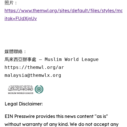
照片：
https://www.themwl.org/sites/default/files/styles/m
itok=FUdXjnUv
媒體聯絡：

馬來西亞辦事處 – Muslim World League

https://themwl.org/ar

malaysia@themwlx.org
Legal Disclaimer:
EIN Presswire provides this news content "as is"
without warranty of any kind. We do not accept any