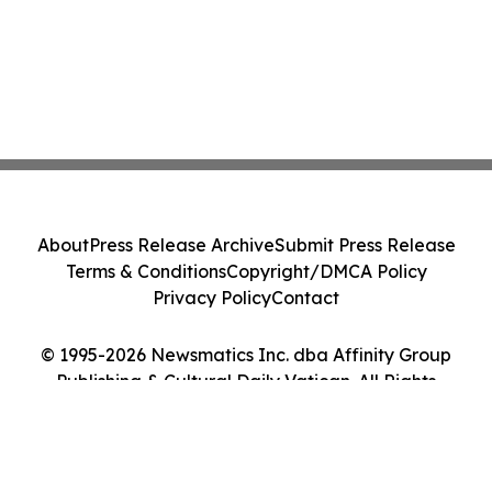
About
Press Release Archive
Submit Press Release
Terms & Conditions
Copyright/DMCA Policy
Privacy Policy
Contact
© 1995-2026 Newsmatics Inc. dba Affinity Group
Publishing & Cultural Daily Vatican. All Rights
Reserved.
Cookie Settings / Your Privacy Choices