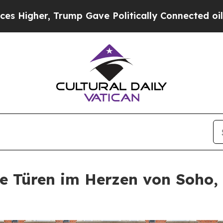
p Gave Politically Connected oil Companies — no
ne Türen im Herzen von Soho,