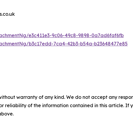
.co.uk
achmentNg/e3c411e3-9c06-49c8-9898-0a7ad6faf6fb
tachmentNg/b3c17edd-7ca4-42b3-b54a-b23648477e85
without warranty of any kind. We do not accept any responsib
r reliability of the information contained in this article. I
 above.