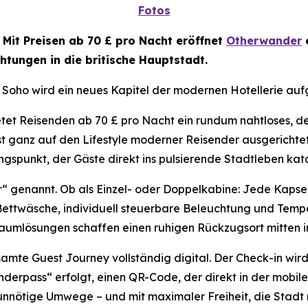
Fotos
-
Mit Preisen ab 70 £ pro Nacht eröffnet
Otherwander
e
htungen in die britische Hauptstadt.
 Soho wird ein neues Kapitel der modernen Hotellerie au
tet Reisenden ab 70 £ pro Nacht ein rundum nahtloses, de
st ganz auf den Lifestyle moderner Reisender ausgerichtet u
angspunkt, der Gäste direkt ins pulsierende Stadtleben kata
r“ genannt. Ob als Einzel- oder Doppelkabine: Jede Kapse
e Bettwäsche, individuell steuerbare Beleuchtung und Tem
umlösungen schaffen einen ruhigen Rückzugsort mitten i
samte Guest Journey vollständig digital. Der Check-in wi
pass“ erfolgt, einen QR-Code, der direkt in der mobilen 
unnötige Umwege – und mit maximaler Freiheit, die Stadt