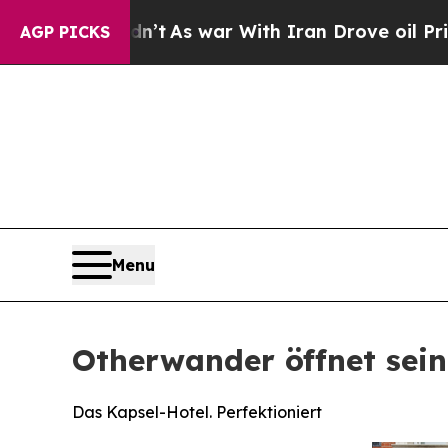
t
As war With Iran Drove oil Prices Higher, Trum
AGP PICKS
Menu
Otherwander öffnet sei
Das Kapsel-Hotel. Perfektioniert