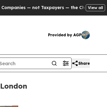
t Taxpayers — the Chance to Cash in on Publicly
View all
Provided by AGP
Share
 London