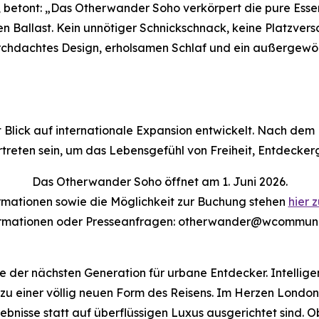
, betont: „Das Otherwander Soho verkörpert die pure Essenz
en Ballast. Kein unnötiger Schnickschnack, keine Platzvers
durchdachtes Design, erholsamen Schlaf und ein außergewöh
lick auf internationale Expansion entwickelt. Nach dem D
rtreten sein, um das Lebensgefühl von Freiheit, Entdeckerg
Das Otherwander Soho öffnet am 1. Juni 2026.
rmationen sowie die Möglichkeit zur Buchung stehen
hier 
ormationen oder Presseanfragen: otherwander@wcommunic
 der nächsten Generation für urbane Entdecker. Intellige
zu einer völlig neuen Form des Reisens. Im Herzen London
bnisse statt auf überflüssigen Luxus ausgerichtet sind. Ob