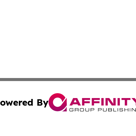
owered By
ubmit Press Release
Terms & Conditions
Copyright/DMCA