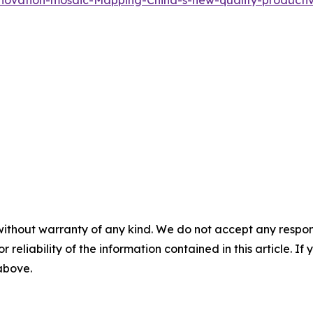
novation-mosaic-Mapping-China-s-new-quality-producti
without warranty of any kind. We do not accept any responsib
r reliability of the information contained in this article. I
 above.