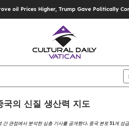
Prices Higher, Trump Gave Politically Connected 
— 중국의 신질 생산력 지도
역
간
관점에서
분석한
심층
기사를
공개했다
.
중국
본토
31
개
성