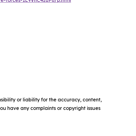
ve-forces-1L9VhC4zuP6/p.html
ility or liability for the accuracy, content,
f you have any complaints or copyright issues