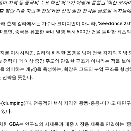
베이
지역
등
중국의
주요
혁신
허브가
어떻게
통합된
‘
혁신
모자
할
첨단
기술
자립과
전문화된
산업
발전
전략을
글로벌
독자들
) -- 올해 춘제 갈라에서는 가수나 코미디언이 아니라, ‘Seedance
르면, 중국은 유효한 국내 발명 특허 500만 건을 돌파한 최초의 국
를 이해하려면, 갈라의 화려한 조명을 넘어 전국 각지의 지방 
 전략이 더 이상 중앙 주도의 단일한 구조가 아니라는 점을 보여준
업을 의미하는 개념)을 육성하는, 확장된 고도의 분업 구조를 형성
 전략을 뜻한다.
clumping)’다. 전통적인 핵심 지역인 광둥-홍콩-마카오 대만
 있다.
치한 GBA는 연구실의 시제품과 대중 시장용 제품을 연결하는 ‘중간 