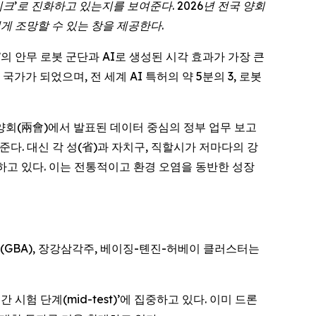
이크
’
로
진화하고
있는지를
보여준다
. 2026
년
전국
양회
에게
조망할
수
있는
창을
제공한다
.
 2.0’의 안무 로봇 군단과 AI로 생성된 시각 효과가 가장 큰
가가 되었으며, 전 세계 AI 특허의 약 5분의 3, 로봇
양회(兩會)에서 발표된 데이터 중심의 정부 업무 보고
다. 대신 각 성(省)과 자치구, 직할시가 저마다의 강
하고 있다. 이는 전통적이고 환경 오염을 동반한 성장
구(GBA), 장강삼각주, 베이징-톈진-허베이 클러스터는
시험 단계(mid-test)’에 집중하고 있다. 이미 드론