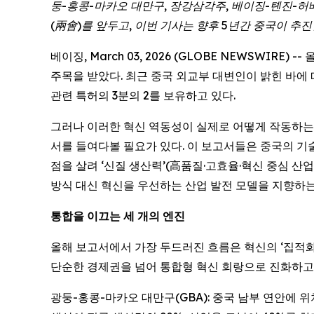
둥
-
홍콩
-
마카오
대만구
,
장강삼각주
,
베이징
-
톈진
-
허
(兩會)
를
앞두고
,
이번
기사는
향후
5
년간
중국이
추진
베이징, March 03, 2026 (GLOBE NEWSWIRE
주목을 받았다. 최근 중국 외교부 대변인이 밝힌 바에 따
관련 특허의 3분의 2를 보유하고 있다.
그러나 이러한 혁신 역동성이 실제로 어떻게 작동하는지
서를 들여다볼 필요가 있다. 이 보고서들은 중국의 기술
점을 살려 ‘신질 생산력’(高품질·고효율·혁신 중심 산
방식 대신 혁신을 우선하는 산업 발전 모델을 지향하는
통합을
이끄는
세
개의
엔진
올해 보고서에서 가장 두드러진 흐름은 혁신의 ‘집적화(
단순한 경제권을 넘어 통합형 혁신 회랑으로 진화하고
광둥-홍콩-마카오 대만구(GBA): 중국 남부 연안에 위