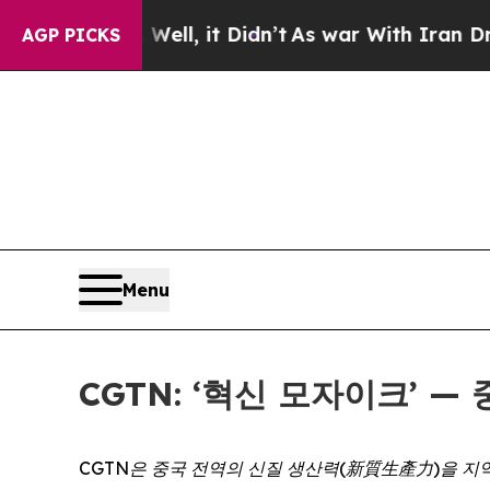
0%. Well, it Didn’t
As war With Iran Drove oil 
AGP PICKS
Menu
CGTN: ‘혁신 모자이크’ 
CGTN
은
중국
전역의
신질
생산력
(新質生產力)
을
지