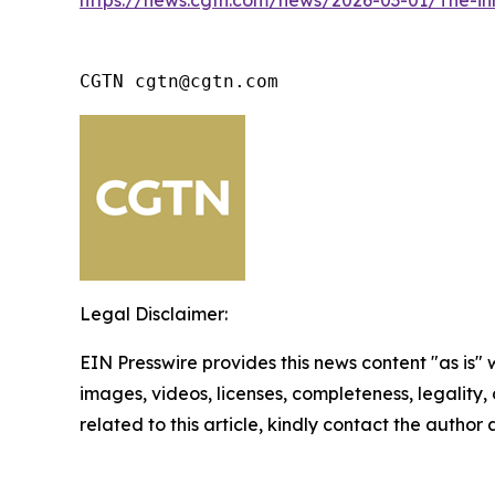
https://news.cgtn.com/news/2026-03-01/The-in
CGTN cgtn@cgtn.com
Legal Disclaimer:
EIN Presswire provides this news content "as is" 
images, videos, licenses, completeness, legality, o
related to this article, kindly contact the author