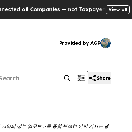
oil Companies — not Taxpayers — the Chance to C
View all
Provided by AGP
Share
급
지역의
정부
업무보고를
종합
분석한
이번
기사는
광