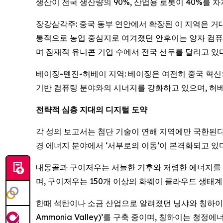
생산이 전국 생산량의 90%, 산업용 로봇이 40%를 차지
장강삼각주: 중국 동부 연안에서 확장된 이 지역은 거
통적으로 농업 중심지로 여겨졌던 안후이는 양자 컴퓨팅
며 잠재적 유니콘 기업 수에서 전국 선두를 달리고 있다
베이징-톈진-허베이 지역: 베이징은 여전히 중국 혁신의
기반 컴퓨팅 분야와의 시너지를 강화하고 있으며, 허베
전략적
심층
지대의
디지털
도약
각 성의 보고서는 첨단 기술이 연해 지역에만 국한된다는 통
경 에너지 분야에서 ‘서부로의 이동’이 본격화되고 있다
내몽골과 구이저우는 서늘한 기후와 저렴한 에너지를 활용
며, 구이저우는 150개 이상의 화웨이 클라우드 생태
한때 석탄이나 소금 산업으로 알려졌던 닝샤와 칭하이도
Ammonia Valley)’를 구축 중이며, 칭하이는 