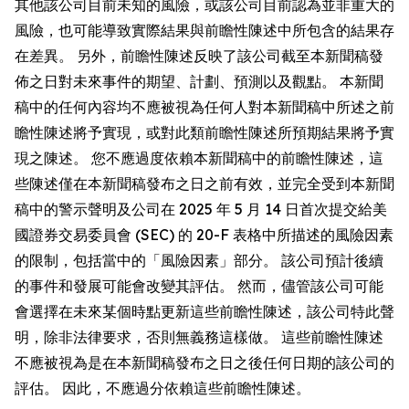
其他該公司目前未知的風險，或該公司目前認為並非重大的
風險，也可能導致實際結果與前瞻性陳述中所包含的結果存
在差異。 另外，前瞻性陳述反映了該公司截至本新聞稿發
佈之日對未來事件的期望、計劃、預測以及觀點。 本新聞
稿中的任何內容均不應被視為任何人對本新聞稿中所述之前
瞻性陳述將予實現，或對此類前瞻性陳述所預期結果將予實
現之陳述。 您不應過度依賴本新聞稿中的前瞻性陳述，這
些陳述僅在本新聞稿發布之日之前有效，並完全受到本新聞
稿中的警示聲明及公司在 2025 年 5 月 14 日首次提交給美
國證券交易委員會 (SEC) 的 20-F 表格中所描述的風險因素
的限制，包括當中的「風險因素」部分。 該公司預計後續
的事件和發展可能會改變其評估。 然而，儘管該公司可能
會選擇在未來某個時點更新這些前瞻性陳述，該公司特此聲
明，除非法律要求，否則無義務這樣做。 這些前瞻性陳述
不應被視為是在本新聞稿發布之日之後任何日期的該公司的
評估。 因此，不應過分依賴這些前瞻性陳述。